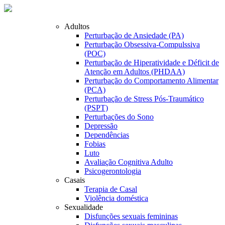
Adultos
Perturbação de Ansiedade (PA)
Perturbação Obsessiva-Compulssiva
(POC)
Perturbação de Hiperatividade e Déficit de
Atenção em Adultos (PHDAA)
Perturbação do Comportamento Alimentar
(PCA)
Perturbação de Stress Pós-Traumático
(PSPT)
Perturbações do Sono
Depressão
Dependências
Fobias
Luto
Avaliação Cognitiva Adulto
Psicogerontologia
Casais
Terapia de Casal
Violência doméstica
Sexualidade
Disfunções sexuais femininas