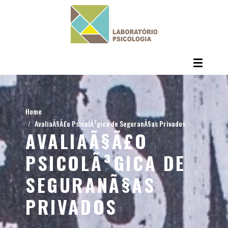
Home
AvaliaÃ§Ã£o PsicolÃ³gica de SeguranÃ§as Privados
AVALIAÃ§Ã£O
PSICOLÃ³GICA DE
SEGURANÃ§AS
PRIVADOS