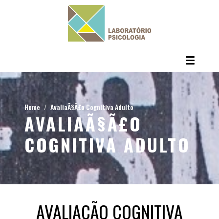
Home
AvaliaÃ§Ã£o Cognitiva Adulto
AVALIAÃ§Ã£O
COGNITIVA ADULTO
AVALIAÇÃO COGNITIVA